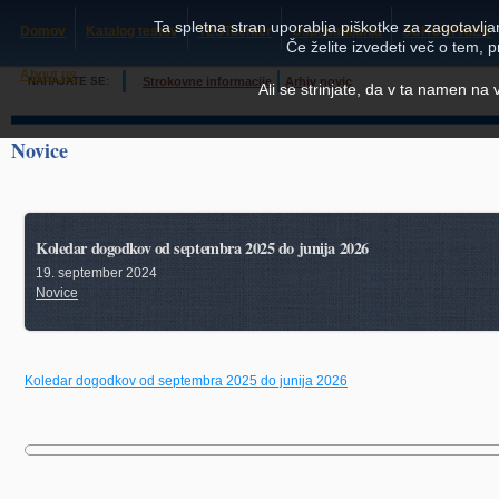
Ta spletna stran uporablja piškotke za zagotavljan
Domov
Katalog testov
TESTcenter
Usposabljanja
SCHUHFRIED
Če želite izvedeti več o tem, 
About us
NAHAJATE SE:
Strokovne informacije
Arhiv novic
Ali se strinjate, da v ta namen na
Novice
Koledar dogodkov od septembra 2025 do junija 2026
19. september 2024
Novice
Koledar dogodkov od septembra 2025 do junija 2026