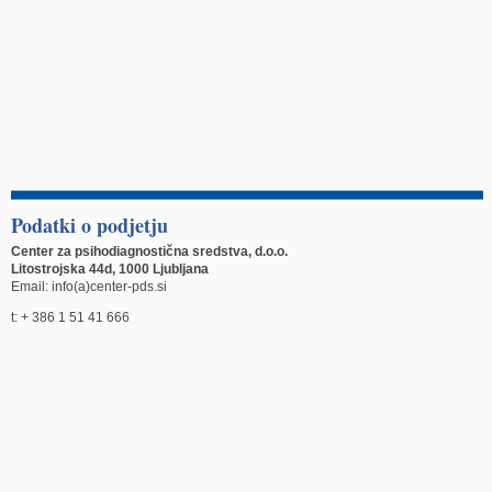
Podatki o podjetju
Center za psihodiagnostična sredstva, d.o.o.
Litostrojska 44d, 1000 Ljubljana
Email: info(a)center-pds.si
t: + 386 1 51 41 666