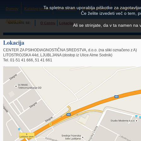
Ta spletna stran uporablja piškotke za zagotavljan
Domov
Katalog testov
TESTcenter
Usposabljanja
SCHUHFRIED
Če želite izvedeti več o tem, 
About us
NAHAJATE SE:
O Centru
Lokacija
Ali se strinjate, da v ta namen na
Lokacija
CENTER ZA PSIHODIAGNOSTIČNA SREDSTVA, d.o.o. (na sliki označeno z A)
LITOSTROJSKA 44d, LJUBLJANA (dostop iz Ulice Alme Sodnik)
Tel. 01-51 41 666, 51 41 661