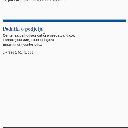
Po potrebi pokličite in vas bomo usmerili.
Podatki o podjetju
Center za psihodiagnostična sredstva, d.o.o.
Litostrojska 44d, 1000 Ljubljana
Email: info(a)center-pds.si
t: + 386 1 51 41 666