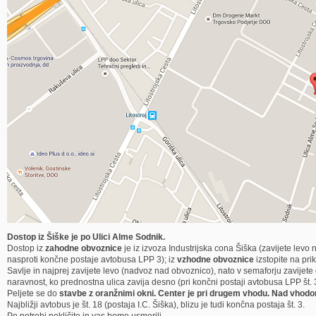
Dostop iz Šiške je po Ulici Alme Sodnik.
Dostop iz
zahodne obvoznice
je iz izvoza Industrijska cona Šiška (zavijete levo 
nasproti končne postaje avtobusa LPP 3); iz
vzhodne obvoznice
izstopite na pri
Savlje in najprej zavijete levo (nadvoz nad obvoznico), nato v semaforju zavijete d
naravnost, ko prednostna ulica zavija desno (pri končni postaji avtobusa LPP št. 
Peljete se do
stavbe z oranžnimi okni. Center je pri drugem vhodu. Nad vhod
Najbližji avtobus je št. 18 (postaja I.C. Šiška), blizu je tudi končna postaja št. 3.