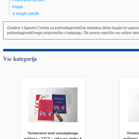
Pripomočki za delo
Knjige
Iz drugih založb
Gradivo v trgovini Centra za psihodiagnostična sredstva lahko kupijo le uspo
psihodiagnostičnega pripomočka v katalogu. Ob prvem naročilu na vašem delo
Vse kategorije
Torranceovi testi ustvarjalnega
Torranc
mišljena – TTCT – slikovna oblika A
mišljenja