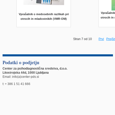
Vprašalnik
Vprašalnik o medosebnih razlikah pri
otrocih in
otrocih in mladostnikih (VMR-OM)
Stran 7 od 10
Prvi
Prejšn
Podatki o podjetju
Center za psihodiagnostična sredstva, d.o.o.
Litostrojska 44d, 1000 Ljubljana
Email: info(a)center-pds.si
t: + 386 1 51 41 666