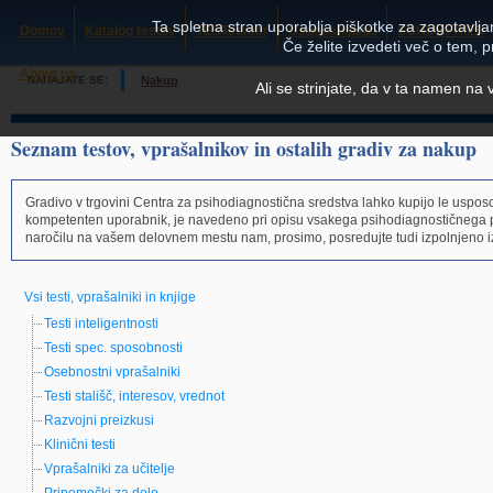
Ta spletna stran uporablja piškotke za zagotavljan
Domov
Katalog testov
TESTcenter
Usposabljanja
SCHUHFRIED
Če želite izvedeti več o tem, 
About us
NAHAJATE SE:
Nakup
Ali se strinjate, da v ta namen na
Seznam testov, vprašalnikov in ostalih gradiv za nakup
Gradivo v trgovini Centra za psihodiagnostična sredstva lahko kupijo le usposo
kompetenten uporabnik, je navedeno pri opisu vsakega psihodiagnostičnega 
naročilu na vašem delovnem mestu nam, prosimo, posredujte tudi izpolnjeno i
Vsi testi, vprašalniki in knjige
Testi inteligentnosti
Testi spec. sposobnosti
Osebnostni vprašalniki
Testi stališč, interesov, vrednot
Razvojni preizkusi
Klinični testi
Vprašalniki za učitelje