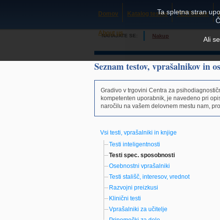
Ta spletna stran upo
Domov
Katalog testov
TESTcenter
Č
About us
NAHAJATE SE:
Nakup
Ali s
Seznam testov, vprašalnikov in o
Gradivo v trgovini Centra za psihodiagnostič
kompetenten uporabnik, je navedeno pri op
naročilu na vašem delovnem mestu nam, prosi
Vsi testi, vprašalniki in knjige
Testi inteligentnosti
Testi spec. sposobnosti
Osebnostni vprašalniki
Testi stališč, interesov, vrednot
Razvojni preizkusi
Klinični testi
Vprašalniki za učitelje