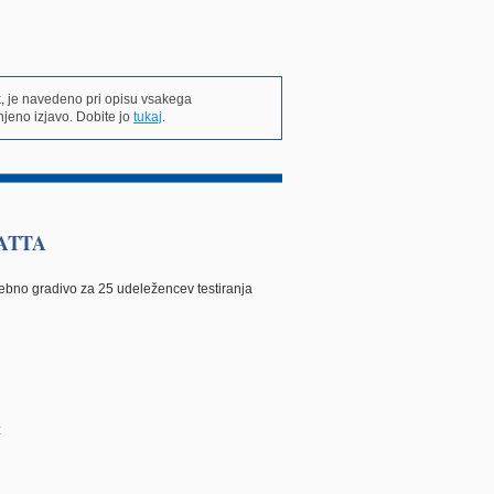
k, je navedeno pri opisu vsakega
jeno izjavo. Dobite jo
tukaj
.
- ATTA
ebno gradivo za 25 udeležencev testiranja
€