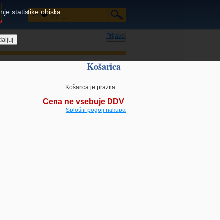
je statistike obiska.
v
.
Prijava
Košarica
Košarica je prazna.
Cena ne vsebuje DDV
.
Splošni pogoji nakupa