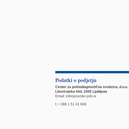
Podatki o podjetju
Center za psihodiagnostična sredstva, d.o.o.
Litostrojska 44d, 1000 Ljubljana
Email: info(a)center-pds.si
t: + 386 1 51 41 666