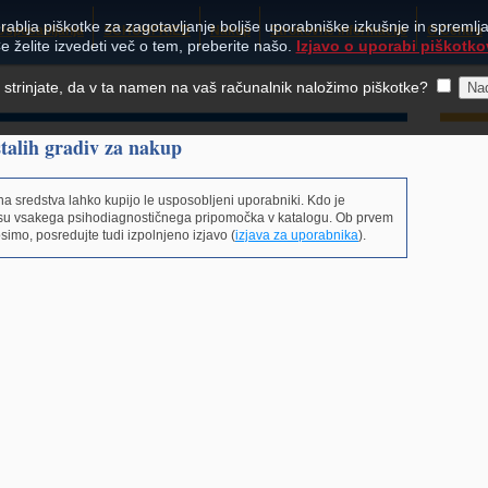
rablja piškotke za zagotavljanje boljše uporabniške izkušnje in spremljan
Usposabljanja
SCHUHFRIED
Nakup
Strokovne informacije
O Centru
e želite izvedeti več o tem, preberite našo.
Izjavo o uporabi piškotko
e strinjate, da v ta namen na vaš računalnik naložimo piškotke?
stalih gradiv za nakup
na sredstva lahko kupijo le usposobljeni uporabniki. Kdo je
isu vsakega psihodiagnostičnega pripomočka v katalogu. Ob prvem
mo, posredujte tudi izpolnjeno izjavo (
izjava za uporabnika
).