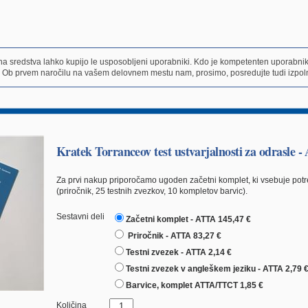
čna sredstva lahko kupijo le usposobljeni uporabniki. Kdo je kompetenten uporabni
 Ob prvem naročilu na vašem delovnem mestu nam, prosimo, posredujte tudi izpoln
Kratek Torranceov test ustvarjalnosti za odrasle 
Za prvi nakup priporočamo ugoden začetni komplet, ki vsebuje potr
(priročnik, 25 testnih zvezkov, 10 kompletov barvic).
Sestavni deli
Začetni komplet - ATTA 145,47 €
Priročnik - ATTA 83,27 €
Testni zvezek - ATTA 2,14 €
Testni zvezek v angleškem jeziku - ATTA 2,79 
Barvice, komplet ATTA/TTCT 1,85 €
Količina