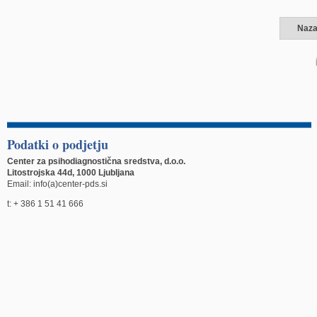
Naza
Podatki o podjetju
Center za psihodiagnostična sredstva, d.o.o.
Litostrojska 44d, 1000 Ljubljana
Email: info(a)center-pds.si
t: + 386 1 51 41 666