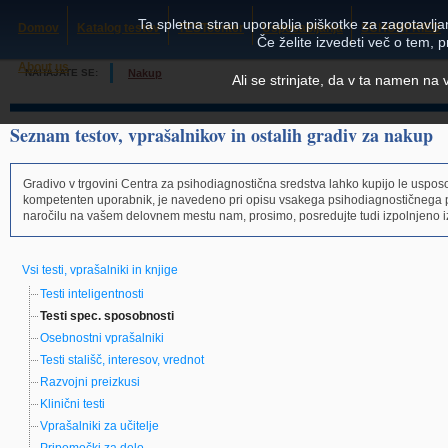
Ta spletna stran uporablja piškotke za zagotavljan
Domov
Katalog testov
TESTcenter
Usposabljanja
SCHUHFRIED
Če želite izvedeti več o tem, 
About us
NAHAJATE SE:
Nakup
Ali se strinjate, da v ta namen na
Seznam testov, vprašalnikov in ostalih gradiv za nakup
Gradivo v trgovini Centra za psihodiagnostična sredstva lahko kupijo le usposo
kompetenten uporabnik, je navedeno pri opisu vsakega psihodiagnostičnega 
naročilu na vašem delovnem mestu nam, prosimo, posredujte tudi izpolnjeno i
Vsi testi, vprašalniki in knjige
Testi inteligentnosti
Testi spec. sposobnosti
Osebnostni vprašalniki
Testi stališč, interesov, vrednot
Razvojni preizkusi
Klinični testi
Vprašalniki za učitelje