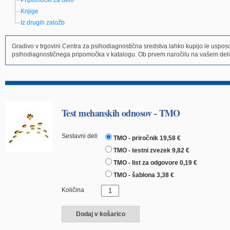
Pripomočki za delo
Knjige
Iz drugih založb
Gradivo v trgovini Centra za psihodiagnostična sredstva lahko kupijo le uspo
psihodiagnostičnega pripomočka v katalogu. Ob prvem naročilu na vašem delo
Test mehanskih odnosov - TMO
Sestavni deli
TMO - priročnik 19,58 €
TMO - testni zvezek 9,82 €
TMO - list za odgovore 0,19 €
TMO - šablona 3,38 €
Količina
Dodaj v košarico