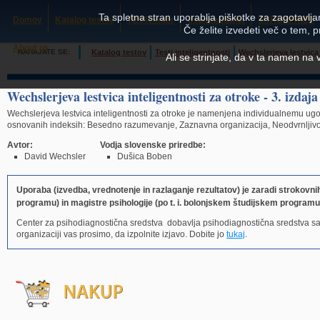
Ta spletna stran uporablja piškotke za zagotavljan
Domov
Katalog testov
TESTcenter
Usposabljanja
SCHUHFRIED
Če želite izvedeti več o tem, 
About us
NAHAJATE SE:
Katalog testov
Testi inteligentnosti
Wechslerjeva lestvica 
Ali se strinjate, da v ta namen na
Wechslerjeva lestvica inteligentnosti za otroke - 3. izdaj
Wechslerjeva lestvica inteligentnosti za otroke je namenjena individualnemu ugotav
osnovanih indeksih: Besedno razumevanje, Zaznavna organizacija, Neodvrnljivost p
Avtor:
Vodja slovenske priredbe:
David Wechsler
Dušica Boben
Uporaba (izvedba, vrednotenje in razlaganje rezultatov) je zaradi strokovn
programu) in magistre psihologije (po t. i. bolonjskem študijskem programu
Center za psihodiagnostična sredstva dobavlja psihodiagnostična sredstva s
organizaciji vas prosimo, da izpolnite izjavo. Dobite jo
tukaj
.