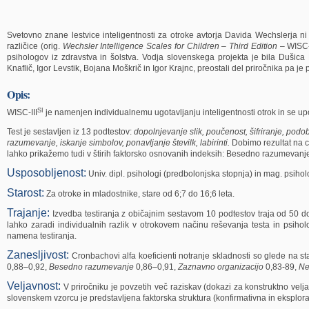
Svetovno znane lestvice inteligentnosti za otroke avtorja Davida Wechslerja ni
različice (orig.
Wechsler Intelligence Scales for Children
–
Third Edition
– WISC-
psihologov iz zdravstva in šolstva. Vodja slovenskega projekta je bila Dušica 
Knaflič, Igor Levstik, Bojana Moškrič in Igor Krajnc, preostali del priročnika pa j
Opis:
SI
WISC-III
je namenjen individualnemu ugotavljanju inteligentnosti otrok in se up
Test je sestavljen iz 13 podtestov:
dopolnjevanje slik, poučenost, šifriranje, podo
razumevanje, iskanje simbolov, ponavljanje številk, labirinti.
Dobimo rezultat na ce
lahko prikažemo tudi v štirih faktorsko osnovanih indeksih: Besedno razumevanje
Usposobljenost:
Univ. dipl. psihologi (predbolonjska stopnja) in mag. psiho
Starost:
Za otroke in mladostnike, stare od 6;7 do 16;6 leta.
Trajanje:
Izvedba testiranja z običajnim sestavom 10 podtestov traja od 50 do 
lahko zaradi individualnih razlik v otrokovem načinu reševanja testa in psihol
namena testiranja.
Zanesljivost:
Cronbachovi alfa koeficienti notranje skladnosti so glede na st
0,88–0,92,
Besedno razumevanje
0,86–0,91,
Zaznavno organizacijo
0,83-89,
Ne
Veljavnost:
V priročniku je povzetih več raziskav (dokazi za konstruktno veljav
slovenskem vzorcu je predstavljena faktorska struktura (konfirmativna in eksplora