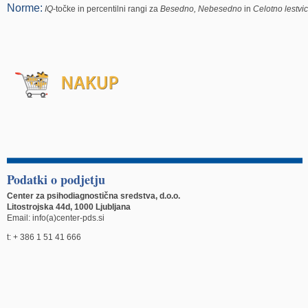
Norme:
IQ
-točke in percentilni rangi za
Besedno, Nebesedno
in
Celotno lestvi
Podatki o podjetju
Center za psihodiagnostična sredstva, d.o.o.
Litostrojska 44d, 1000 Ljubljana
Email: info(a)center-pds.si
t: + 386 1 51 41 666