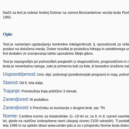
Načrt za test je izdelal Andrej Dolinar na osnovi Bonnardelove verzije testa Pjork
1982.
Opis:
Test je namenjen ugotavljanju konkretne inteligentnosti, tj. sposobnosti za re
postavi na določena mesta. Dober rezultat je posledica hitrega in selektivnega u
Kot dodaten vir ocenjevanja lahko uporabimo štetje gibov.
Test je nepogrešljiv pri psiholoških pregledih (z diagnostičnim, prognostičnim in
testa je neverbalna naloga, zato je primerna tudi za tiste, ki besedno izražene na
Usposobljenost:
Univ.
dipl. psihologi (predbolonjski program) in mag. psihol
Starost:
Od 8. leta dalje.
Trajanje:
Preizkušnja traja približno 3 minute.
Zanesljivost:
Ni podatkov.
Zanesljivost:
V Priročniku so korelacije z drugimi testi, npr. TN.
Norme:
Centilne norme za mladostnike 11–19 let oz. za 6. in 8. razred oseml
let, glede na različne izobrazbene ravni (skupaj vzorec 2100 odraslih). Ti podat
leta 1996 in na spletni strani www.center-pds.si so v prispevku Norme testa diskov