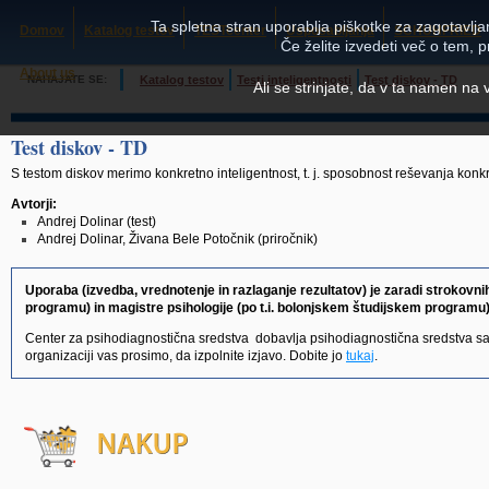
Ta spletna stran uporablja piškotke za zagotavljan
Domov
Katalog testov
TESTcenter
Usposabljanja
SCHUHFRIED
Če želite izvedeti več o tem, 
About us
NAHAJATE SE:
Katalog testov
Testi inteligentnosti
Test diskov - TD
Ali se strinjate, da v ta namen na
Test diskov - TD
S testom diskov merimo konkretno inteligentnost, t. j. sposobnost reševanja konkr
Avtorji:
Andrej Dolinar (test)
Andrej Dolinar, Živana Bele Potočnik (priročnik)
Uporaba (izvedba, vrednotenje in razlaganje rezultatov) je zaradi strokovn
programu) in magistre psihologije (po t.i. bolonjskem študijskem programu
Center za psihodiagnostična sredstva dobavlja psihodiagnostična sredstva s
organizaciji vas prosimo, da izpolnite izjavo. Dobite jo
tukaj
.