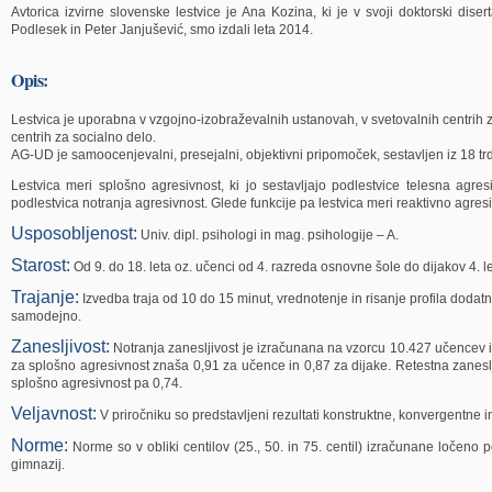
Avtorica izvirne slovenske lestvice je Ana Kozina, ki je v svoji doktorski diserta
Podlesek in Peter Janjušević, smo izdali leta 2014.
Opis:
Lestvica je uporabna v vzgojno-izobraževalnih ustanovah, v svetovalnih centrih z
centrih za socialno delo.
AG-UD je samoocenjevalni, presejalni, objektivni pripomoček, sestavljen iz 18 trdi
Lestvica meri splošno agresivnost, ki jo sestavljajo podlestvice telesna agres
podlestvica notranja agresivnost. Glede funkcije pa lestvica meri reaktivno agresi
Usposobljenost:
Univ. dipl. psihologi in mag. psihologije – A.
Starost:
Od 9. do 18. leta oz. učenci od 4. razreda osnovne šole do dijakov 4. le
Trajanje:
Izvedba traja od 10 do 15 minut, vrednotenje in risanje profila dodatni
samodejno.
Zanesljivost:
Notranja zanesljivost je izračunana na vzorcu 10.427 učencev i
za splošno agresivnost znaša 0,91 za učence in 0,87 za dijake. Retestna zaneslji
splošno agresivnost pa 0,74.
Veljavnost:
V priročniku so predstavljeni rezultati konstruktne, konvergentne i
Norme:
Norme so v obliki centilov (25., 50. in 75. centil) izračunane ločeno 
gimnazij.