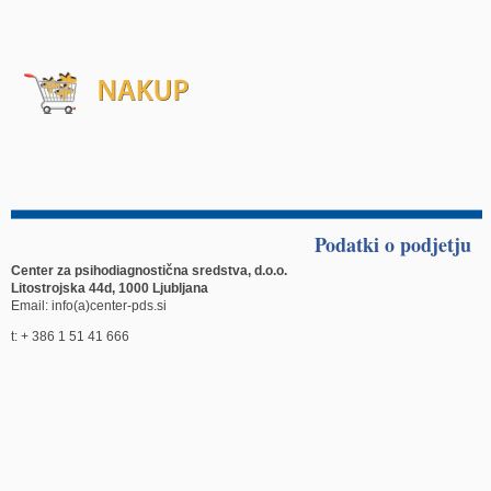
Podatki o podjetju
Center za psihodiagnostična sredstva, d.o.o.
Litostrojska 44d, 1000 Ljubljana
Email: info(a)center-pds.si
t: + 386 1 51 41 666