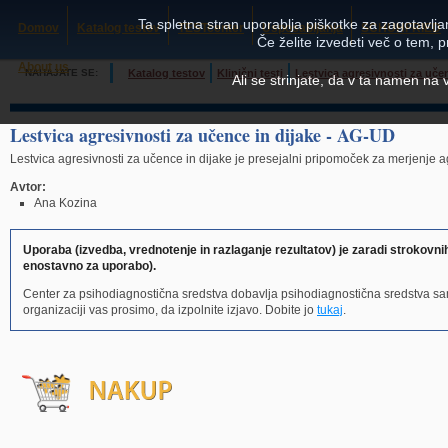
Ta spletna stran uporablja piškotke za zagotavljan
Domov
Katalog testov
TESTcenter
Usposabljanja
SCHUHFRIED
Če želite izvedeti več o tem, 
About us
NAHAJATE SE:
Katalog testov
Klinični testi
Lestvica agresivnosti za uče
Ali se strinjate, da v ta namen na
Lestvica agresivnosti za učence in dijake - AG-UD
Lestvica agresivnosti za učence in dijake je presejalni pripomoček za merjenje ag
Avtor:
Ana Kozina
Uporaba (izvedba, vrednotenje in razlaganje rezultatov)
je zaradi strokovni
enostavno za uporabo
).
Center za psihodiagnostična sredstva dobavlja psihodiagnostična sredstva sa
organizaciji vas prosimo, da izpolnite izjavo. Dobite jo
tukaj
.